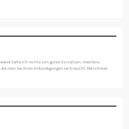
rweise halte ich nichts von guten Vorsätzen, meistens
rt, die man bei ihren Ankündigungen verbraucht. Manchmal…