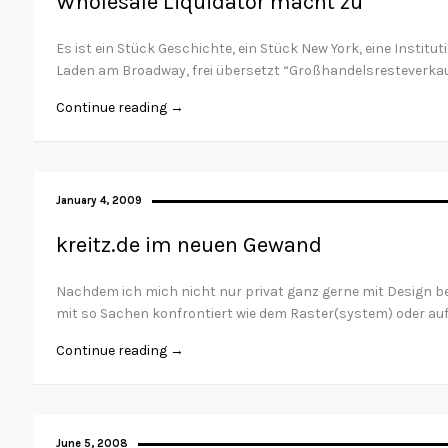
Wholesale Liquidator macht zu
Es ist ein Stück Geschichte, ein Stück New York, eine Institut
Laden am Broadway, frei übersetzt “Großhandelsresteverkauf”
Continue reading →
January 4, 2009
kreitz.de im neuen Gewand
Nachdem ich mich nicht nur privat ganz gerne mit Design b
mit so Sachen konfrontiert wie dem Raster(system) oder auf
Continue reading →
June 5, 2008