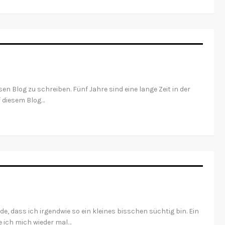
en Blog zu schreiben. Fünf Jahre sind eine lange Zeit in der
uf diesem Blog…
e, dass ich irgendwie so ein kleines bisschen süchtig bin. Ein
e ich mich wieder mal…