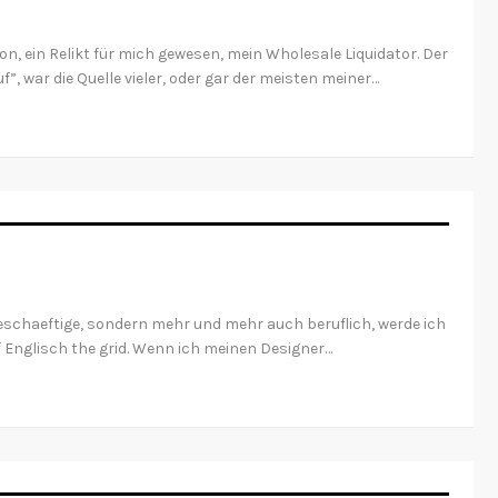
ion, ein Relikt für mich gewesen, mein Wholesale Liquidator. Der
, war die Quelle vieler, oder gar der meisten meiner…
eschaeftige, sondern mehr und mehr auch beruflich, werde ich
 Englisch the grid. Wenn ich meinen Designer…