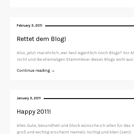
February 3, 2011
Rettet dem Blog!
Also, jetzt mal ehrlich, wer liest eigentlich noch Blogs? Vor
nicht und die ehemaligen Stammleser dieses Blogs wohl auc
Continue reading →
January 3, 2011
Happy 2011!
Alles Gute, Gesundheit und Glück wünsche ich allen für das
groß und wichtig erscheint niemals nichtig und klein (sein).