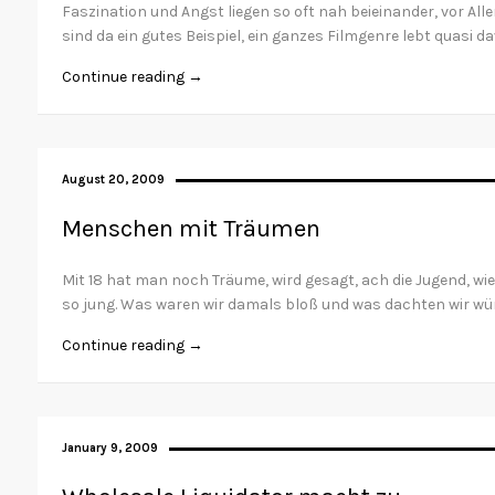
Faszination und Angst liegen so oft nah beieinander, vor All
sind da ein gutes Beispiel, ein ganzes Filmgenre lebt quasi 
Continue reading →
August 20, 2009
Menschen mit Träumen
Mit 18 hat man noch Träume, wird gesagt, ach die Jugend, wi
so jung. Was waren wir damals bloß und was dachten wir wü
Continue reading →
January 9, 2009