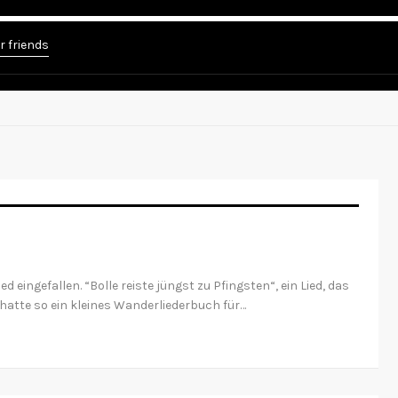
r friends
ed eingefallen. “Bolle reiste jüngst zu Pfingsten“, ein Lied, das
hatte so ein kleines Wanderliederbuch für…