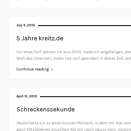
July 6, 2010
5 Jahre kreitz.de
Vor etwa fünf Jahren, im Juni 2005, habe ich angefangen, dies
Welt des Internets. Vieles hat sich geändert in dieser Zeit, a
Continue reading →
April 13, 2010
Schreckenssekunde
Heute hatte ich so einen kurzen Moment, in dem mir klar wurd
ganz klitzekleines bisschen. Als ich nach Hause kam, musst