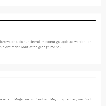
 Allem welche, die nur einmal im Monat ge-updated werden. Ich
h nicht mehr. Ganz offen gesagt, meine…
 neue Jahr. Möge, um mit Reinhard Mey zu sprechen, was Euch