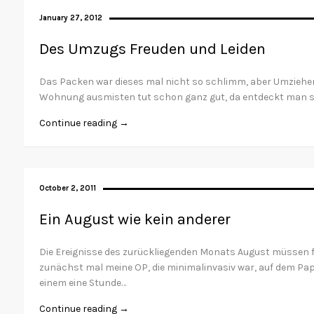
January 27, 2012
Des Umzugs Freuden und Leiden
Das Packen war dieses mal nicht so schlimm, aber Umziehen 
Wohnung ausmisten tut schon ganz gut, da entdeckt man so 
Continue reading →
October 2, 2011
Ein August wie kein anderer
Die Ereignisse des zurückliegenden Monats August müssen f
zunächst mal meine OP, die minimalinvasiv war, auf dem Papi
einem eine Stunde…
Continue reading →