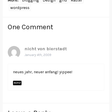
More:
blogging
Design
grid
Raster
wordpress
One
Comment
nicht von bierstadt
January 4th, 2009
neues jahr, neuer anfang! yippee!
REPLY