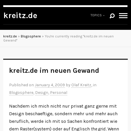
kreitz.de
TOPICS
kreitz.de
»
Blogosphere
»
You're currently reading "kreitz.de im neuen
Gewand"
kreitz.de im neuen Gewand
Published on
January 4, 2009
by
Olaf Kreitz
, in
Blogosphere
,
Design
,
Personal
Nachdem ich mich nicht nur privat ganz gerne mit
Design beschaeftige, sondern mehr und mehr auch
beruflich, werde ich mit so Sachen konfrontiert wie
dem Raster(system) oder auf Englisch
the grid
. Wenn