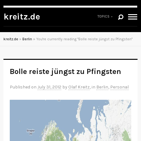
kreitz.de
TOPICS
kreitz.de
»
Berlin
»
You're currently reading "Bolle reiste jüngst zu Pfingsten"
Bolle reiste jüngst zu Pfingsten
Published on
July 31, 2012
by
Olaf Kreitz
, in
Berlin
,
Personal