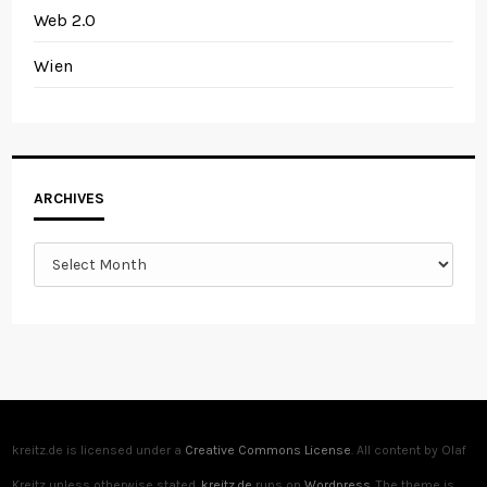
Web 2.0
Wien
Archives
ARCHIVES
kreitz.de is licensed under a
Creative Commons License
. All content by Olaf
Kreitz unless otherwise stated.
kreitz.de
runs on
Wordpress
. The theme is