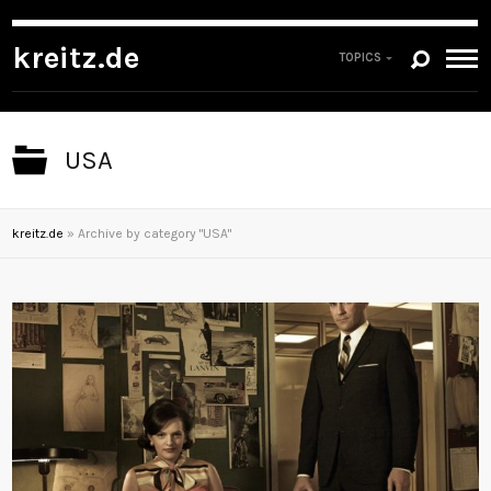
kreitz.de
TOPICS
USA
kreitz.de
»
Archive by category "USA"