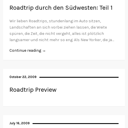
Roadtrip durch den Südwesten: Teil 1
Wir lieben Roadtrips, stundenlang im Auto sitzen,
Landschaften an sich vorbei ziehen lassen, die Weite
spüren, die Zeit, die nicht vergeht, alles ist plötzlich
langsamer und nicht mehr so eng. Als New Yorker, die ja…
Continue reading →
October 22, 2009
Roadtrip Preview
July 16, 2009