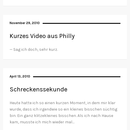
November 29, 2010
Kurzes Video aus Philly
— Sag ich doch, sehr kurz.
April 13, 2010
Schreckenssekunde
Heute hatte ich so einen kurzen Moment, in dem mir klar
wurde, dass ich irgendwie so ein kleines bisschen süchtig
bin. Ein ganz klitzekleines bisschen. Als ich nach Hause
kam, musste ich mich wieder mal…