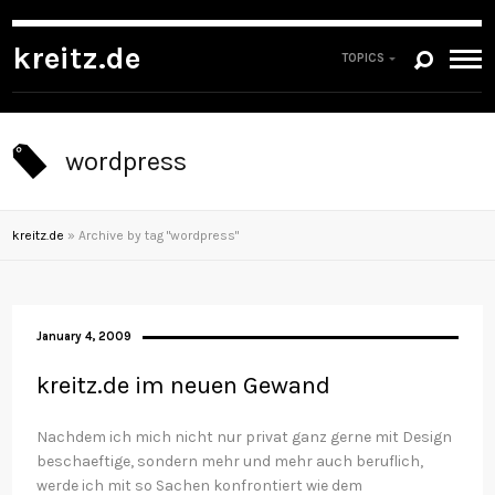
kreitz.de
TOPICS
wordpress
kreitz.de
»
Archive by tag "wordpress"
January 4, 2009
kreitz.de im neuen Gewand
Nachdem ich mich nicht nur privat ganz gerne mit Design
beschaeftige, sondern mehr und mehr auch beruflich,
werde ich mit so Sachen konfrontiert wie dem