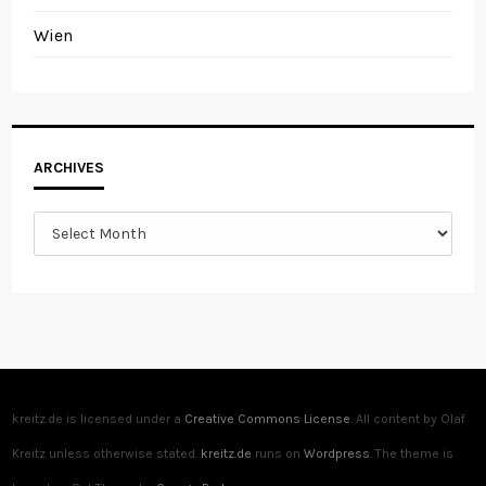
Wien
Archives
ARCHIVES
kreitz.de is licensed under a
Creative Commons License
. All content by Olaf
Kreitz unless otherwise stated.
kreitz.de
runs on
Wordpress
. The theme is