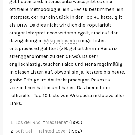
geblieben sind. Interessanterweise gibt es eine
offizielle Methodologie, ein OHW zu bestimmen: ein
Interpret, der nur ein Stück in den Top 40 hatte, gilt
als OHW. Da dies nicht wirklich die Popularität
einiger Interpretinnen widerspiegelt, sind auf der
dazugehörigen
Wikipediaseite
einige Listen
entsprechend gefiltert (z.B. gehört Jimmi Hendrix
strenggenommen zu den OHWs). Da sehr
englischlastig, tauchen Falco und Nena regelmäßig
in diesen Listen auf, obwohl sie ja, letztere bis heute,
große Erfolge im deutschsprachigen Raum zu
verzeichnen hatten und haben. Das hier ist die
“offizielle” Top 10 Liste von Wikipedia inklusive aller
Links:
Los del RÃ­o
“
Macarena
” (1995)
Soft Cell
“
Tainted Love
” (1982)