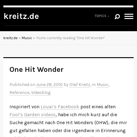
kreitz.de
TOPICS
kreitz.de
»
Music
»
You're currently reading "One Hit Wonder"
One Hit Wonder
Published on
June 28, 2010
by
Olaf Kreitz
, in
Music
,
Reference
,
Videoblog
Inspiriert von
Louai’s Facebook
post eines alten
Fool’s Garden videos
, habe ich mich kurz auf die
Suche gemacht nach One Hit Wonders (OHW), die mir
gut gefallen haben oder die irgendwie in Erinnerung