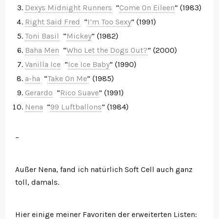
Dexys Midnight Runners
“
Come On Eileen
” (1983)
Right Said Fred
“
I’m Too Sexy
” (1991)
Toni Basil
“
Mickey
” (1982)
Baha Men
“
Who Let the Dogs Out?
” (2000)
Vanilla Ice
“
Ice Ice Baby
” (1990)
a-ha
“
Take On Me
” (1985)
Gerardo
“
Rico Suave
” (1991)
Nena
“
99 Luftballons
” (1984)
–
Außer Nena, fand ich natürlich Soft Cell auch ganz
toll, damals.
Hier einige meiner Favoriten der erweiterten Listen: