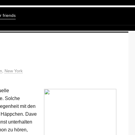
r friends
n
,
New York
uelle
de. Solche
egenheit mit den
d Häppchen. Dave
nst unterhalten
hon zu hören,