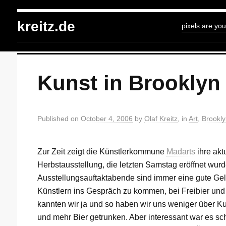
kreitz.de
»
Art
»
You're currently reading "Kunst in Brooklyn"
kreitz.de
pixels are you
Kunst in Brooklyn
Published on
October 4, 2006
by
Olaf Kreitz
, in
Art
,
Brookly
Zur Zeit zeigt die Künstlerkommune
Madarts
ihre akt
Herbstausstellung, die letzten Samstag eröffnet wur
Ausstellungsauftaktabende sind immer eine gute Gel
Künstlern ins Gespräch zu kommen, bei Freibier un
kannten wir ja und so haben wir uns weniger über Ku
und mehr Bier getrunken. Aber interessant war es sc