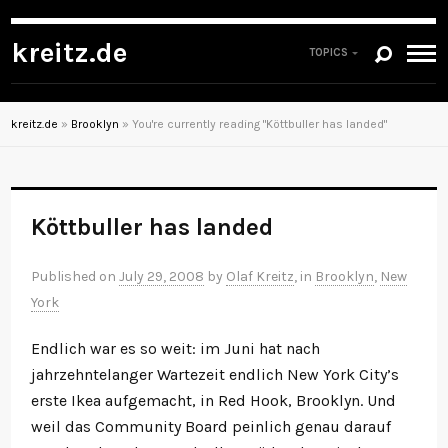
kreitz.de
TOPICS
kreitz.de
»
Brooklyn
»
You're currently reading "Köttbuller has landed"
Köttbuller has landed
Published on
July 29, 2008
by
Olaf Kreitz
, in
Brooklyn
,
New
York
Endlich war es so weit: im Juni hat nach
jahrzehntelanger Wartezeit endlich New York City’s
erste Ikea aufgemacht, in Red Hook, Brooklyn. Und
weil das Community Board peinlich genau darauf