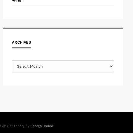
Wien
Archives
ARCHIVES
d on Set Theory by
George Badea
.