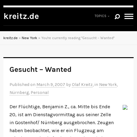
kreitz.de
TOPICS
kreitz.de
»
New York
»
You're currently reading "Gesucht – Wanted"
Gesucht – Wanted
Published on
March 9, 2007
by
Olaf Kreitz
, in
New York
,
Nürnberg
,
Personal
Der Flüchtige, Benjamin Z., ca. Mitte bis Ende
20, ist am Dienstagvormittag aus seiner Zelle
in Gostenhof/ Nürnberg ausgebrochen. Zeugen
haben beobachtet, wie er ein Flugzeug am